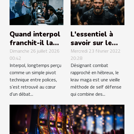
L'essentiel à
Quand interpol
savoir sur le
franchit-il la
Krav maga
ligne rouge
Mercredi 23 février 2022
Dimanche 26 juillet 2026
20:28
00:42
dans la traque
Désignant combat
Interpol, longtemps perçu
internationale
rapproché en hébreux, le
comme un simple pivot
?
krav maga est une vieille
technique entre polices,
méthode de self défense
s’est retrouvé au cœur
qui combine des...
d’un débat...