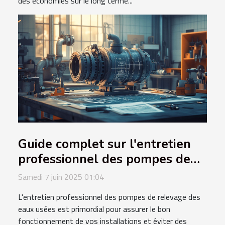
des économies sur le long terme...
Guide complet sur l'entretien
professionnel des pompes de
relevage des eaux usées
Samedi 7 juin 2025 01:04
L'entretien professionnel des pompes de relevage des
eaux usées est primordial pour assurer le bon
fonctionnement de vos installations et éviter des