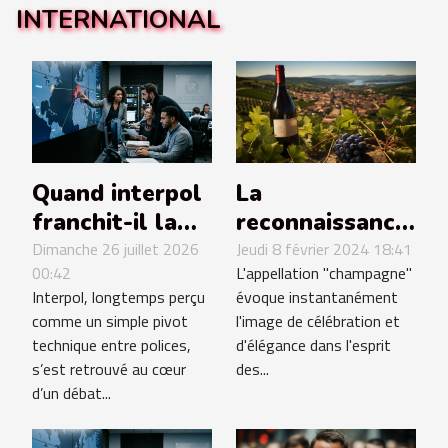
INTERNATIONAL
La
Quand interpol
reconnaissance
franchit-il la
internationale
ligne rouge
Jeudi 8 février 2024 18:41
Dimanche 26 juillet 2026
L'appellation "champagne"
00:42
des
dans la traque
évoque instantanément
Interpol, longtemps perçu
appellations de
internationale
l'image de célébration et
comme un simple pivot
champagne et
?
d'élégance dans l'esprit
technique entre polices,
leur protection
des...
s’est retrouvé au cœur
juridique
d’un débat...