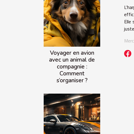
L’ha
effi
Elle
just
Merc
Voyager en avion
avec un animal de
compagnie :
Comment
s’organiser ?