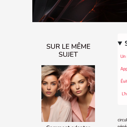
SUR LE MÊME
SUJET
Un 
App
Évi
L’
circ
péné