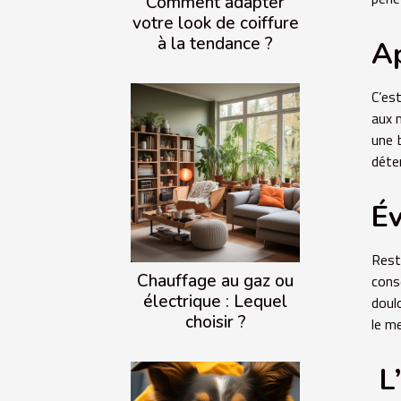
Comment adapter
votre look de coiffure
à la tendance ?
Ap
C’es
aux 
une 
déte
Év
Rest
Chauffage au gaz ou
cons
électrique : Lequel
doul
choisir ?
le m
L