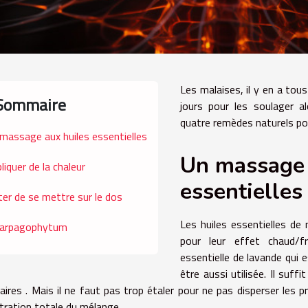
Les malaises, il y en a tous
Sommaire
jours pour les soulager al
quatre remèdes naturels po
massage aux huiles essentielles
Un massage 
liquer de la chaleur
essentielles
ter de se mettre sur le dos
Les huiles essentielles de
harpagophytum
pour leur effet chaud/fro
essentielle de lavande qui
être aussi utilisée.
Il suff
ulaires . Mais il ne faut pas trop étaler pour ne pas disperser les 
tration totale du mélange.